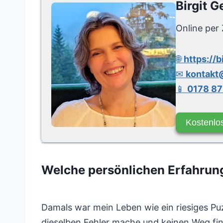
Birgit G
Online per 
🌐
https://b
✉
kontakt@
📱
0178 87
Kostenlo
Welche persönlichen Erfahru
Damals war mein Leben wie ein riesiges Puzz
dieselben Fehler mache und keinen Weg fi