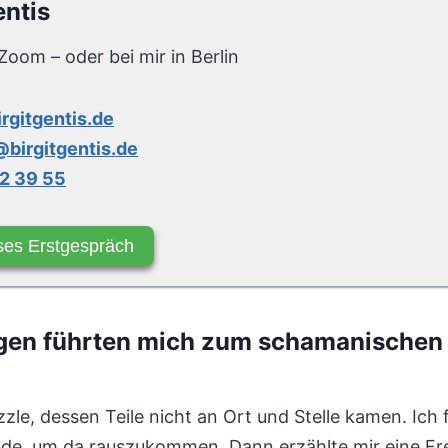
entis
Zoom – oder bei mir in Berlin
irgitgentis.de
birgitgentis.de
2 39 55
ses Erstgespräch
ngen führten mich zum schamanische
le, dessen Teile nicht an Ort und Stelle kamen. Ich f
nde, um da rauszukommen. Dann erzählte mir eine Fr