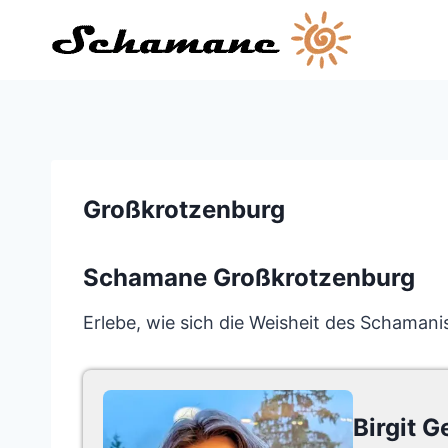
Zum
Inhalt
springen
Großkrotzenburg
Schamane Großkrotzenburg
Erlebe, wie sich die Weisheit des Schama
Birgit G