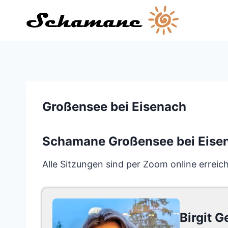
Zum
Inhalt
springen
Großensee bei Eisenach
Schamane Großensee bei Eise
Alle Sitzungen sind per Zoom online erreic
Birgit G