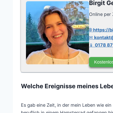
Birgit G
Online per 
🌐
https://b
✉
kontakt@
📱
0178 87
Kostenlo
Welche Ereignisse meines Leb
Es gab eine Zeit, in der mein Leben wie ein
beruflich in einem Hamsterrad gefangen bin