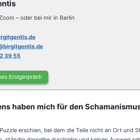
entis
Zoom – oder bei mir in Berlin
irgitgentis.de
birgitgentis.de
2 39 55
ses Erstgespräch
ens haben mich für den Schamanismus
 Puzzle erschien, bei dem die Teile nicht an Ort und S
, ständig dasselbe durchlebe und keinen Ausweg sehe