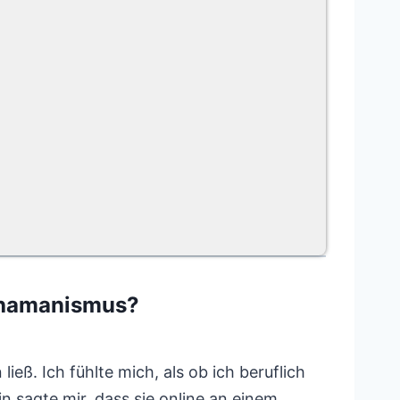
chamanismus?
eß. Ich fühlte mich, als ob ich beruflich
n sagte mir, dass sie online an einem