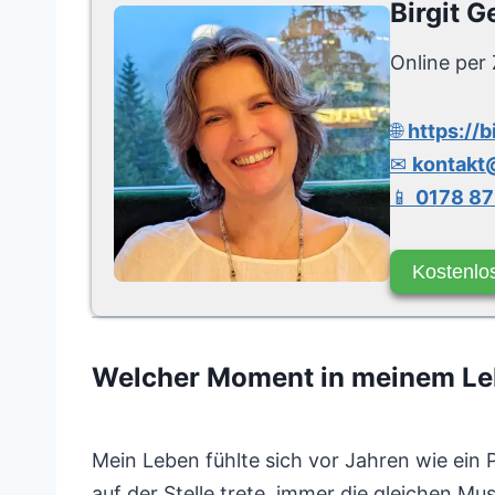
Birgit G
Online per 
🌐
https://b
✉
kontakt@
📱
0178 87
Kostenlo
Welcher Moment in meinem Le
Mein Leben fühlte sich vor Jahren wie ein P
auf der Stelle trete, immer die gleichen M