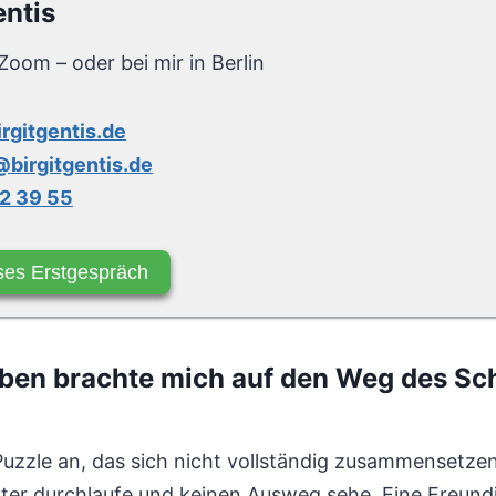
entis
Zoom – oder bei mir in Berlin
irgitgentis.de
birgitgentis.de
2 39 55
ses Erstgespräch
ben brachte mich auf den Weg des S
uzzle an, das sich nicht vollständig zusammensetzen li
uster durchlaufe und keinen Ausweg sehe. Eine Freundi