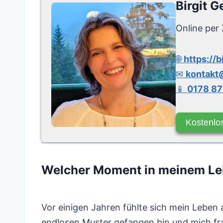
Birgit G
Online per 
🌐
https://b
✉
kontakt@
📱
0178 87
Kostenlo
Welcher Moment in meinem Le
Vor einigen Jahren fühlte sich mein Leben a
endlosen Muster gefangen bin und mich frag