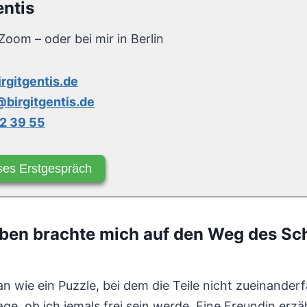
entis
Zoom – oder bei mir in Berlin
irgitgentis.de
birgitgentis.de
2 39 55
ses Erstgespräch
ben brachte mich auf den Weg des S
n wie ein Puzzle, bei dem die Teile nicht zueinanderf
e, ob ich jemals frei sein werde. Eine Freundin erzä