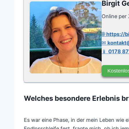
Birgit G
Online per 
🌐
https://b
✉
kontakt@
📱
0178 87
Kostenlo
Welches besondere Erlebnis 
Es war eine Phase, in der mein Leben wie ei
Endlosschleife fest, fragte mich, ob ich je