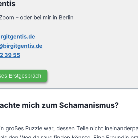
entis
Zoom – oder bei mir in Berlin
irgitgentis.de
birgitgentis.de
2 39 55
ses Erstgespräch
brachte mich zum Schamanismus?
n großes Puzzle war, dessen Teile nicht ineinanderpas
mals den Weg da raus finden könnte. Eine Freundin erz