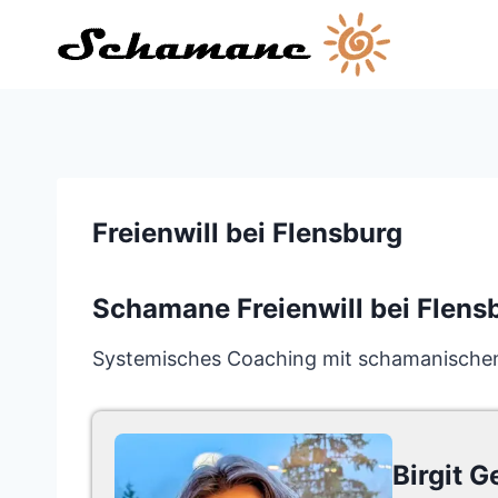
Zum
Inhalt
springen
Freienwill bei Flensburg
Schamane Freienwill bei Flens
Systemisches Coaching mit schamanischen I
Birgit G