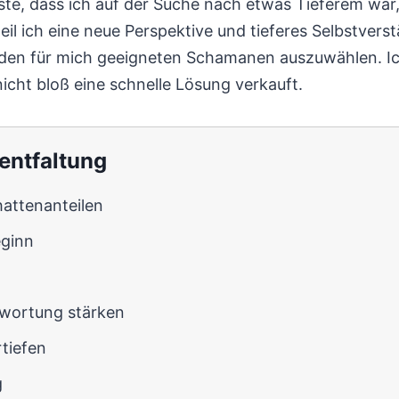
usste, dass ich auf der Suche nach etwas Tieferem war
l ich eine neue Perspektive und tieferes Selbstverstä
 den für mich geeigneten Schamanen auszuwählen. Ic
nicht bloß eine schnelle Lösung verkauft.
tentfaltung
attenanteilen
eginn
twortung stärken
tiefen
g