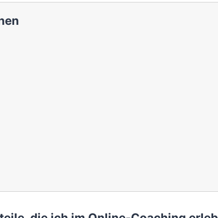
nen
eile, die ich im Online-Coaching erle