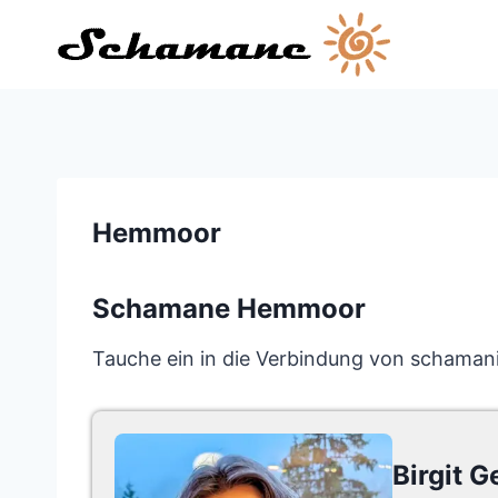
Zum
Inhalt
springen
Hemmoor
Schamane Hemmoor
Tauche ein in die Verbindung von schama
Birgit G